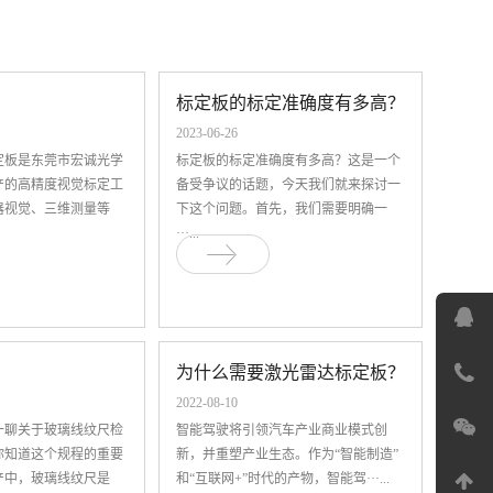
标定板的标定准确度有多高？
2023-06-26
定板是东莞市宏诚光学
标定板的标定准确度有多高？这是一个
产的高精度视觉标定工
备受争议的话题，今天我们就来探讨一
器视觉、三维测量等
下这个问题。首先，我们需要明确一
···...
为什么需要激光雷达标定板？
2022-08-10
一聊关于玻璃线纹尺检
智能驾驶将引领汽车产业商业模式创
你知道这个规程的重要
新，并重塑产业生态。作为“智能制造”
产中，玻璃线纹尺是
和“互联网+”时代的产物，智能驾···...