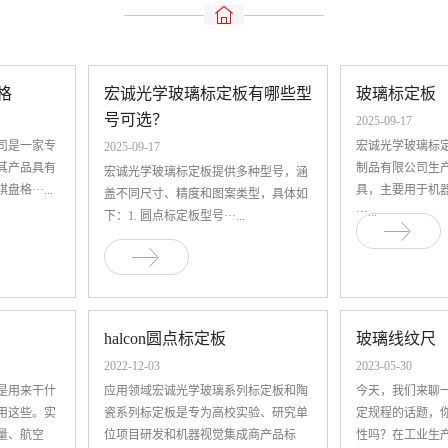
格
宏诚光学玻璃标定板有哪些型
玻璃标定板
号可选？
2025-09-17
司是一家专
宏诚光学玻璃标
2025-09-17
其产品具有
制品有限公司生
宏诚光学玻璃标定板提供多种型号，涵
···...
具，主要用于机
盖不同尺寸、精度和图案类型，具体如
···...
下：1. ‌圆点标定板‌‌型号‌···...
halcon圆点标定板
玻璃线纹尺
2022-12-03
2023-05-30
是用来干什
应用领域宏诚光学玻璃系列标定板和陶
今天，我们来聊
用这些。实
瓷系列标定板是专为高校实验、研究单
定规程的话题，
量、航空
位项目研发和机器视觉集成商产品标
性吗？在工业生