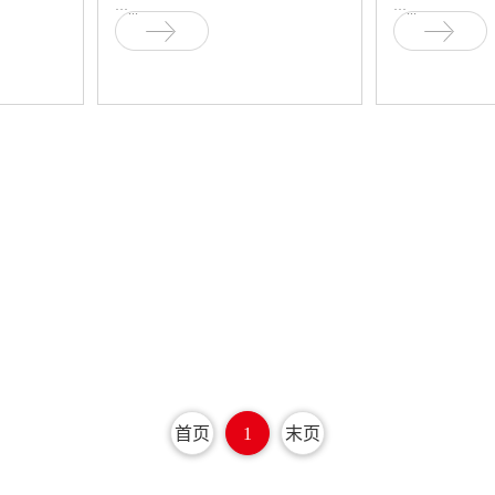
···...
···...
首页
1
末页