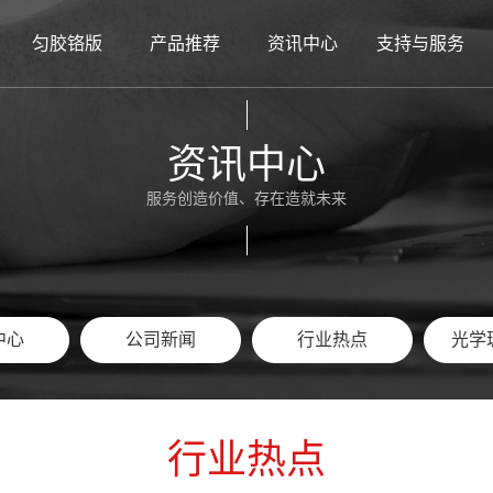
匀胶铬版
产品推荐
资讯中心
支持与服务
频中心
事记
玻璃码盘
小匀胶铬版
玻璃光珊
核心团队
公司新闻
玻璃分划板
定制光掩膜版
企业文化
行业热点
玻璃光珊
玻璃码盘
在线直播看厂
光学玻璃百科
定制光掩膜版
玻璃线纹尺
组织架构
品牌介绍
玻璃线纹尺
双面抛光机
工厂环境
标定
二手
员
资讯中心
服务创造价值、存在造就未来
中心
公司新闻
行业热点
光学
中心
公司新闻
行业热点
光学
行业热点